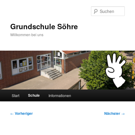
Zum
primären
Such
Inhalt
springen
Grundschule Söhre
Willkommen bei uns
Hauptmenü
Schule
Start
Informationen
Beitragsnavigation
←
Vorheriger
Nächster
→