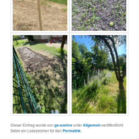
Dieser Eintrag wurde von
gs-soehre
unter
Allgemein
veröffentlicht.
Setze ein Lesezeichen für den
Permalink
.